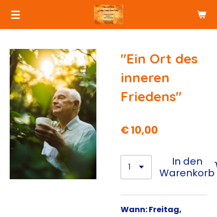
Zum
Hauptinhalt
springen
"Ein Ort des
inneren
Friedens"
€ 10,00
In den
Warenkorb
Wann: Freitag,